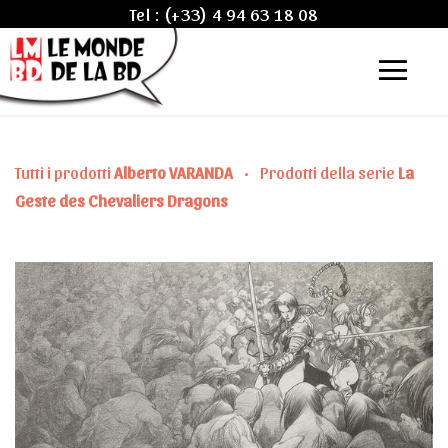
Tel :
(+33) 4 94 63 18 08
Tutti i prodotti
Alberto VARANDA
•
Prodotti della serie
La
Geste des Chevaliers Dragons