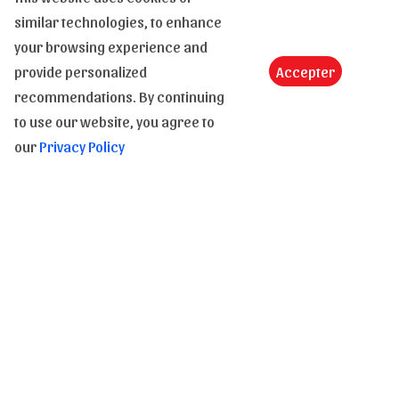
Resi
similar technologies, to enhance
your browsing experience and
E-Carta Regalo
provide personalized
Accepter
Diritti di immagini e testi
recommendations. By continuing
to use our website, you agree to
our
Privacy Policy
Iscriviti alla nostra Newsletter per essere
informato sulle nostre novità
Inviare