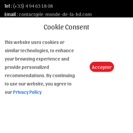
Tel :
(+33) 4 94 63 18 08
Email :
contact@le-monde-de-la-bd.com
Cookie Consent
Una domanda, un'informazione, una precisazione : Non
esitate, siamo presenti per rispondervi dalle 9 alle 18, dal
This website uses cookies or
lunedì al sabato.
similar technologies, to enhance
your browsing experience and
provide personalized
Accepter
Trasporto e pagamento
recommendations. By continuing
to use our website, you agree to
In stock
our
Privacy Policy
Spedizione
I nostri corrieri
Modalità di pagamento
Privacy