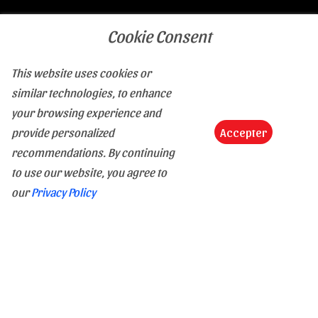
Contattaci
Cookie Consent
Tel :
(+33) 4 94 63 18 08
This website uses cookies or
Email :
contact@le-monde-de-la-bd.com
similar technologies, to enhance
your browsing experience and
Una domanda, un'informazione, una precisazione : Non
provide personalized
Accepter
esitate, siamo presenti per rispondervi dalle 9 alle 18, dal
recommendations. By continuing
lunedì al sabato.
to use our website, you agree to
our
Privacy Policy
Trasporto e pagamento
In stock
Spedizione
I nostri corrieri