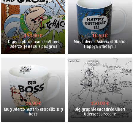
150.00 €
16.90 €
Digigraphie encadrée Albert
Mug Uderzo : Astérix et Obélix :
Uderzo : Je ne suis pas gros
Happy Birthday !!!
16.90 €
150.00 €
Mug Uderzo : Astérix et Obélix : Big
Digigraphie encadrée Albert
boss
Uderzo : La recette