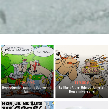
120.00 €
119.00 €
Reproduction sur toile Uderzo : J'ai
Ex-libris Albert Uderzo : Asterix -
faim
Bon anniversaire