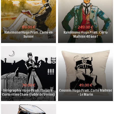
89.00 €
249.00 €
Kakemono Hugo Pratt : Corto en
Kakemono Hugo Pratt : Corto
Suisse
Maltese 40 ans !
39.00 €
49.00 €
Sérigraphie Hugo Pratt : Théâtre -
Coussin Hugo Pratt : Corto Maltese
Corto et les Chats (Fable de Venise)
- Le Marin