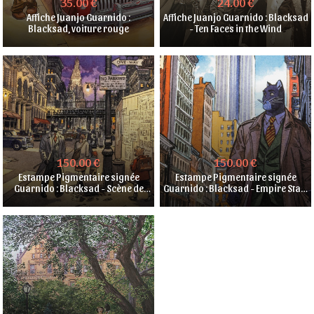
35.00 €
24.00 €
Affiche Juanjo Guarnido :
Affiche Juanjo Guarnido : Blacksad
Blacksad, voiture rouge
- Ten Faces in the Wind
150.00 €
150.00 €
Estampe Pigmentaire signée
Estampe Pigmentaire signée
Guarnido : Blacksad - Scène de
Guarnido : Blacksad - Empire State
nuit
Building