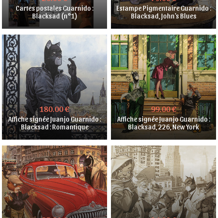
Cartes postales Guarnido :
Estampe Pigmentaire Guarnido :
Blacksad (n°1)
Blacksad, John's Blues
180.00 €
99.00 €
Affiche signée Juanjo Guarnido :
Affiche signée Juanjo Guarnido :
Blacksad : Romantique
Blacksad, 226, New York