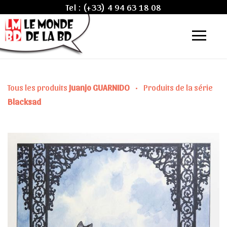
Tel :
(+33) 4 94 63 18 08
Tous les produits
Juanjo GUARNIDO
•
Produits de la série
Blacksad