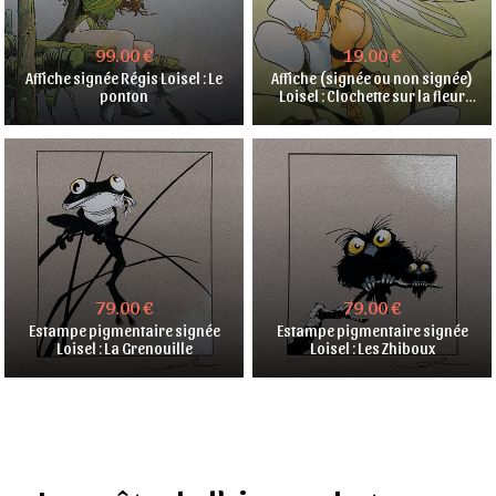
99.00 €
19.00 €
Affiche signée Régis Loisel : Le
Affiche (signée ou non signée)
ponton
Loisel : Clochette sur la fleur
(couleur)
79.00 €
79.00 €
Estampe pigmentaire signée
Estampe pigmentaire signée
Loisel : La Grenouille
Loisel : Les Zhiboux