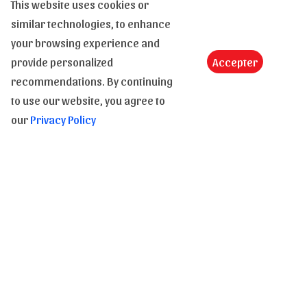
Modes de paiement
This website uses cookies or
similar technologies, to enhance
Vie privée
your browsing experience and
provide personalized
Accepter
recommendations. By continuing
to use our website, you agree to
Conditions de vente
our
Privacy Policy
CGV
Retours
E-carte cadeau
Droit des images et des textes