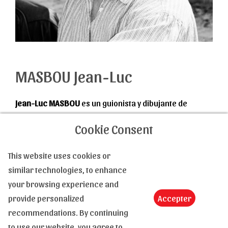
MASBOU Jean-Luc
Jean-Luc MASBOU
es un guionista y dibujante de
cómics francés.
Cookie Consent
Pasó por la
École Supérieure de l'Image d'Angoulême
(al igual que
De Crécy
,
Murawiec
,
Bertail
o
Clérisse
),
This website uses cookies or
donde Masbou adquirió una variedad de habilidades
Más información
similar technologies, to enhance
que se reflejan en su trabajo.
your browsing experience and
La quintaesencia de su obra es sin duda
De Cape et de
provide personalized
Accepter
Crocs
, una serie de cómics que combina aventuras,
recommendations. By continuing
clasicismo literario, homenajes, pequeños guiños al
to use our website, you agree to