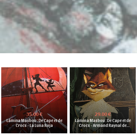
35.00 €
29.00 €
Lámina Masbou : De Cape et de
Lámina Masbou : De Cape et de
Crocs - La Luna Roja
Crocs - Armand Raynal de
Maupertuis