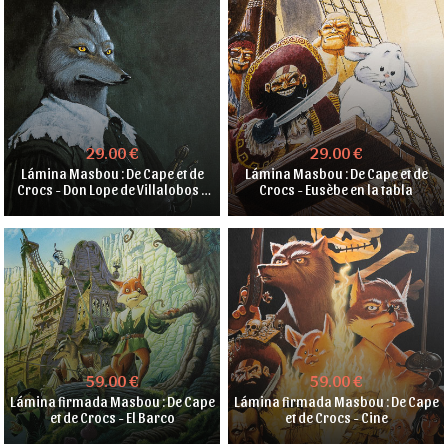
29.00 €
29.00 €
Lámina Masbou : De Cape et de
Lámina Masbou : De Cape et de
Crocs - Don Lope de Villalobos y
Crocs - Eusèbe en la tabla
Sangrin
59.00 €
59.00 €
Lámina firmada Masbou : De Cape
Lámina firmada Masbou : De Cape
et de Crocs - El Barco
et de Crocs - Cine