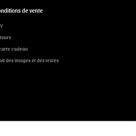
nditions de vente
V
tours
carte cadeau
oit des images et des textes
Envoyer