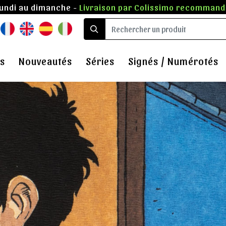
lundi au dimanche -
Livraison par Colissimo recommandé
s
Nouveautés
Séries
Signés / Numérotés