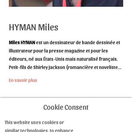
HYMAN Miles
Miles HYMAN
est un dessinateur de bande dessinée et
illustrateur pour la presse magazine et pour les
éditeurs, né aux États-Unis mais naturalisé français.
Petit-fils de Shirley Jackson (romancière et noveliste
américaine spécialisée dans l'horreur et le
En savoir plus
fantastique, ayant influencé la génération actuelle
d'écrivains tel que Stephen King, Richard Matheson ou
encore Sarah Waters), Miles Hyman grandit en
Cookie Consent
Nouvelle-Angleterre. C'est même dans la maison de
ses grands-parents (dans laquelle sa famille s'est
This website uses cookies or
Contactez-nous
installée après la disparition de ceux-ci) qu'il s'ouvrira
similar technologies, to enhance