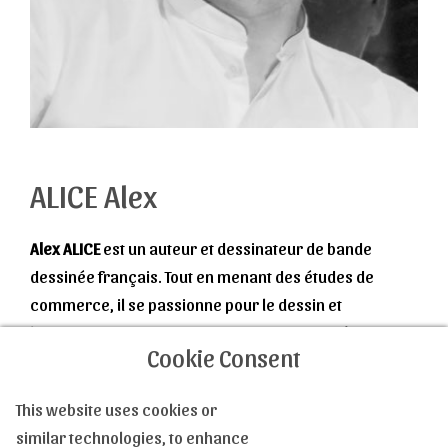
ALICE Alex
Alex ALICE
est un auteur et dessinateur de bande
dessinée français. Tout en menant des études de
commerce, il se passionne pour le dessin et
l'animation. Sa rencontre, en 1993, avec
Xavier
Cookie Consent
Dorison
amène les deux étudiants d'alors à mettre en
En savoir plus
place leur premier projet BD. Ce premier coup d'essai
This website uses cookies or
est un coup de maître puisqu'ils publient, en 1997,
Le
similar technologies, to enhance
Troisième Testament
dont Alice signe dessin et couleur,