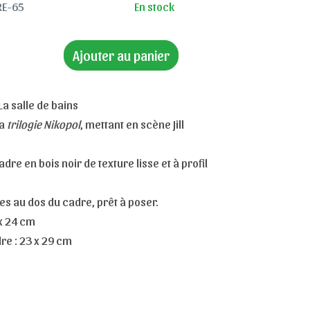
RE-65
En stock
Ajouter au panier
La salle de bains
la
trilogie Nikopol
, mettant en scène Jill
re en bois noir de texture lisse et à profil
 au dos du cadre, prêt à poser.
 x 24 cm
re : 23 x 29 cm