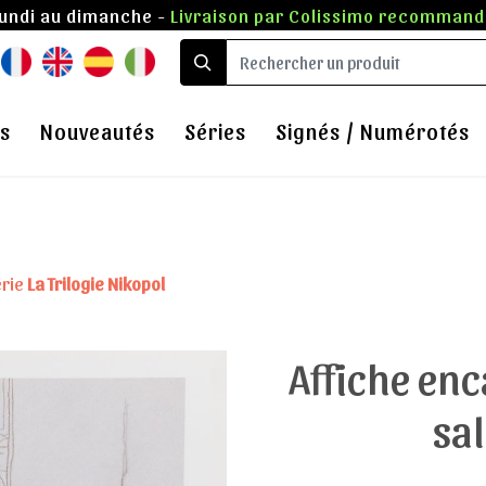
lundi au dimanche -
Livraison par Colissimo recommandé
s
Nouveautés
Séries
Signés / Numérotés
érie
La Trilogie Nikopol
Affiche enc
sal