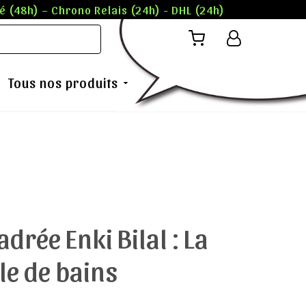
 (48h) – Chrono Relais (24h) - DHL (24h)
Tous nos produits
adrée Enki Bilal : La
le de bains