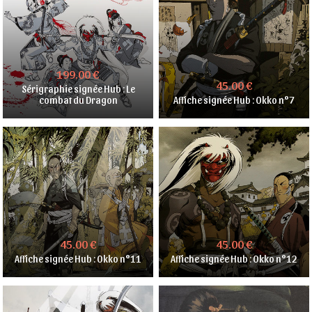
199.00 €
45.00 €
Sérigraphie signée Hub : Le
combat du Dragon
Affiche signée Hub : Okko n°7
45.00 €
45.00 €
Affiche signée Hub : Okko n°11
Affiche signée Hub : Okko n°12