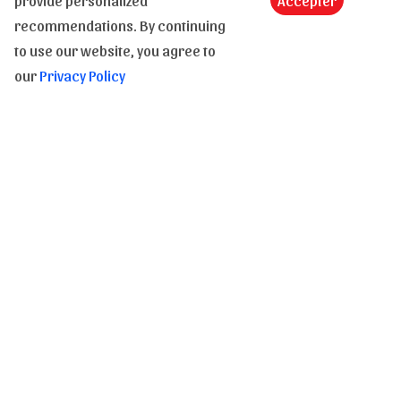
provide personalized
Accepter
recommendations. By continuing
Une question, un renseignement, une précision : N'hésitez
to use our website, you agree to
pas, nous sommes présents pour vous répondre de 9h à
our
Privacy Policy
18h, du Lundi au dimanche.
Transport et paiement
En stock
Expédition
Nos transporteurs
Modes de paiement
Vie privée