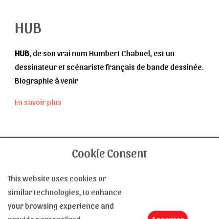
HUB
HUB
, de son vrai nom Humbert Chabuel, est un
dessinateur et scénariste français de bande dessinée.
Biographie à venir
En savoir plus
Cookie Consent
Contactez-nous
This website uses cookies or
similar technologies, to enhance
Tel :
(+33) 4 94 63 18 08
your browsing experience and
Email :
contact@le-monde-de-la-bd.com