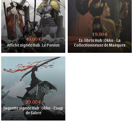
19.00 €
49.00 €
Ex-libris Hub : Okko - La
Affiche signée Hub : Le Ponton
Collectionneuse de Masques
29.00 €
Jaquette signée Hub : Okko - Coup
de Sabre