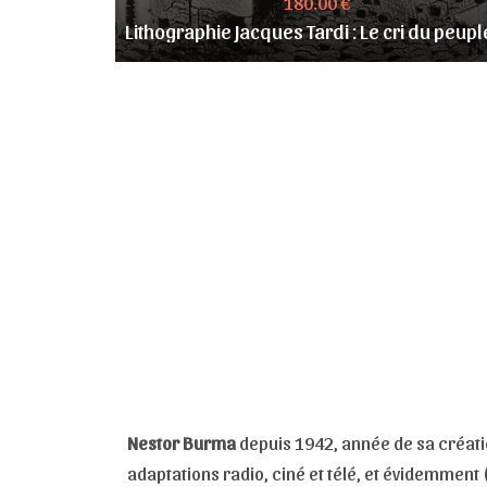
180.00 €
Lithographie Jacques Tardi : Le cri du peuple 
Nestor Burma
depuis 1942, année de sa créati
adaptations radio, ciné et télé, et évidemment (