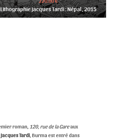
220.00 €
Lithographie Jacques Tardi : Népal, 2015
premier roman,
120, rue de la Gare
aux
r
Jacques Tardi
, Burma est entré dans