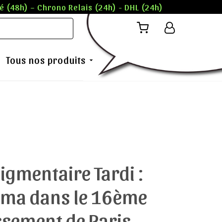
 (48h) – Chrono Relais (24h) - DHL (24h)
Tous nos produits
igmentaire Tardi :
rma dans le 16ème
sement de Paris