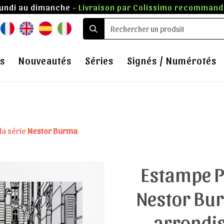
lundi au dimanche -
Livraison par Colissimo recommandé
s
Nouveautés
Séries
Signés / Numérotés
la série
Nestor Burma
Estampe P
Nestor Bu
arrondis