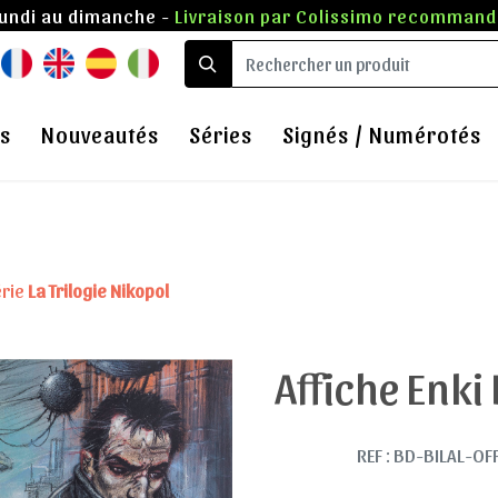
lundi au dimanche -
Livraison par Colissimo recommandé
s
Nouveautés
Séries
Signés / Numérotés
érie
La Trilogie Nikopol
Affiche Enki 
REF : BD-BILAL-OF