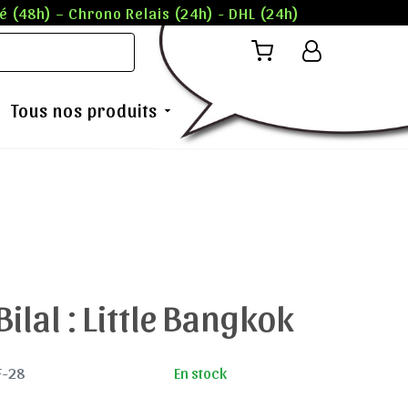
 (48h) – Chrono Relais (24h) - DHL (24h)
Tous nos produits
Bilal : Little Bangkok
F-28
En stock