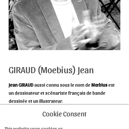
GIRAUD (Moebius) Jean
Jean GIRAUD
aussi connu sous le nom de
Mœbius
est
un dessinateur et scénariste français de bande
dessinée et un illustrateur.
Issu d'un milieu modeste, il grandit, élevé par ses
Cookie Consent
grands-parents, en banlieue parisienne. C'est au
En savoir plus
début des années 50 qu'il se prend de passion pour le
This website uses cookies or