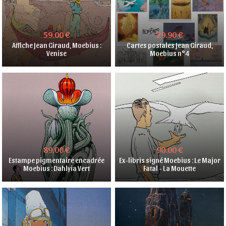
59.00 €
29.90 €
Affiche Jean Giraud, Moebius :
Cartes postales Jean Giraud,
Venise
Moebius n°4
89.00 €
90.00 €
Estampe pigmentaire encadrée
Ex-libris signé Moebius : Le Major
Moebius : Dahlyia Vert
Fatal - La Mouette