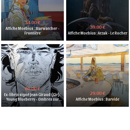
34.00 €
39.00 €
Affiche Moebius : Starwatcher -
Frontière
Affiche Moebius : Arzak - Le Rocher
60.00 €
29.00 €
Ex-libris signé Jean Giraud (Gir) :
Young Blueberry - Ombres sur
Affiche Moebius : Barvide
Tombstone