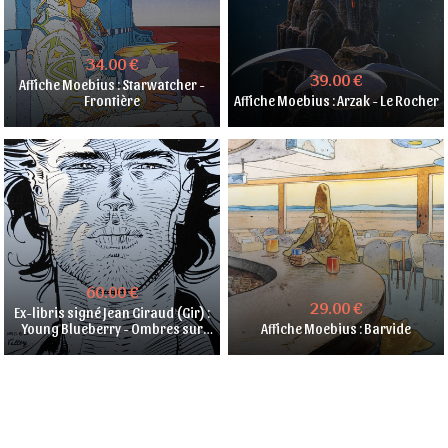
34.00 €
39.00 €
Affiche Moebius : Starwatcher -
Frontière
Affiche Moebius : Arzak - Le Rocher
60.00 €
29.00 €
Ex-libris signé Jean Giraud (Gir) :
Young Blueberry - Ombres sur
Affiche Moebius : Barvide
Tombstone