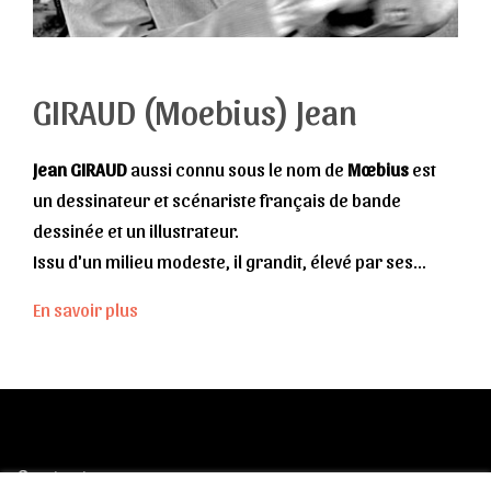
GIRAUD (Moebius) Jean
Jean GIRAUD
aussi connu sous le nom de
Mœbius
est
un dessinateur et scénariste français de bande
dessinée et un illustrateur.
Issu d'un milieu modeste, il grandit, élevé par ses
grands-parents, en banlieue parisienne. C'est au
En savoir plus
début des années 50 qu'il se prend de passion pour le
dessin. Ses premiers croquis, principalement des
cow-boys et des indiens, sont les héros qui peuplent
alors les images envoyées par Hollywood. Son père lui
fait découvrir
Fiction
, revue consacrée à la littérature
Contactez-nous
de l'imaginaire (surréalisme, science-fiction), cela