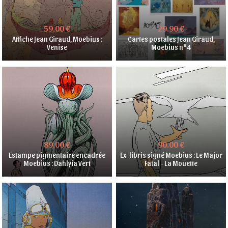
59.00 €
29.90 €
Affiche Jean Giraud, Moebius :
Cartes postales Jean Giraud,
Venise
Moebius n°4
89.00 €
90.00 €
Estampe pigmentaire encadrée
Ex-libris signé Moebius : Le Major
Moebius : Dahlyia Vert
Fatal - La Mouette