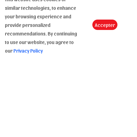
siècle font de lui un dessinateur unique.
similar technologies, to enhance
Transport et paiement
your browsing experience and
provide personalized
Accepter
En stock
recommendations. By continuing
to use our website, you agree to
Expédition
our
Privacy Policy
Nos transporteurs
Modes de paiement
Vie privée
Conditions de vente
CGV