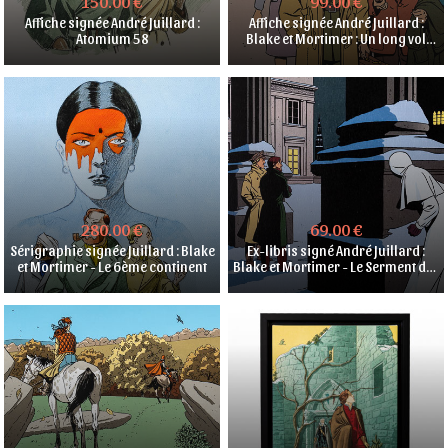
150.00 €
99.00 €
Affiche signée André Juillard :
Affiche signée André Juillard :
Atomium 58
Blake et Mortimer : Un long vol
sans histoire
280.00 €
69.00 €
Sérigraphie signée Juillard : Blake
Ex-libris signé André Juillard :
et Mortimer - Le 6ème continent
Blake et Mortimer - Le Serment des
cinq Lords