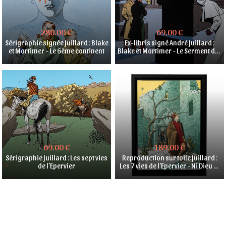
280.00 €
69.00 €
Sérigraphie signée Juillard : Blake
Ex-libris signé André Juillard :
et Mortimer - Le 6ème continent
Blake et Mortimer - Le Serment des
cinq Lords
69.00 €
189.00 €
Sérigraphie Juillard : Les sept vies
Reproduction sur toile Juillard :
de l'Epervier
Les 7 vies de l'Epervier - Ni Dieu ni
Diable