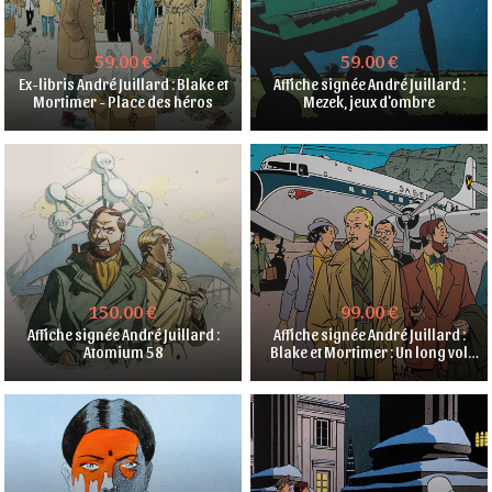
59.00 €
59.00 €
Ex-libris André Juillard : Blake et
Affiche signée André Juillard :
Mortimer - Place des héros
Mezek, jeux d'ombre
150.00 €
99.00 €
Affiche signée André Juillard :
Affiche signée André Juillard :
Atomium 58
Blake et Mortimer : Un long vol
sans histoire