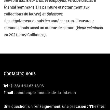
Suivront
Monsieur fruit
,
Prosopopus
,
Période Glaciaire
(génial hommage à la peinture et notamment aux
collections du louvre) et
Salvatore
.
Il est également depuis les années 90 un illustrateur
reconnu, mais aussi un auteur de roman (
Vieux criminels
en 2021 chez Gallimard).
Contactez-nous
Tel :
(+33) 4 94 63 18 08
Email :
contact@le-monde-de-la-bd.com
Une question, un renseignement, une précision : N'hésitez