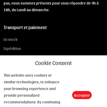
pas, nous sommes présents pour vous répondre de 9h à
18h, du Lundi au dimanche.
Transport et paiement
En stock
Expédition
Nos transporteurs
Cookie Consent
Modes de paiement
This website uses cookies or
Vie privée
similar technologies, to enhance
your browsing experience and
provide personalized
Accepter
recommendations. By continuing
Conditions de vente