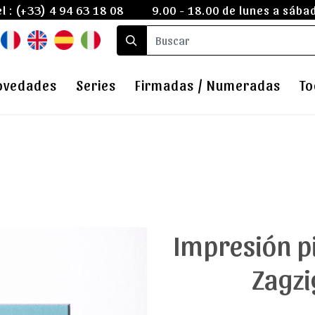
el :
(+33) 4 94 63 18 08
9.00 - 18.00 de lunes a sába
ovedades
Series
Firmadas / Numeradas
To
Impresión p
Zagz