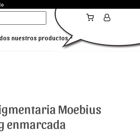
do
dos nuestros productos
igmentaria Moebius
ig enmarcada