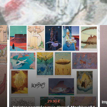
29.90 €
Im
Tarjetas poastales Jean Giraud, Moebius n°4