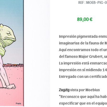
REF : MOEB-PIG-0
89,00
€
Impresión pigmentada enmar
imaginarias de la fauna de M
Aquí encontramos todo el un
del famoso Major Grubert, un
La impresión está enmarcada
impresión en sí midiendo 14
Entregado con un certificad
Zagzig
vista por Moebius
"Reconozco que aquí ha hab
especificar que en el equip