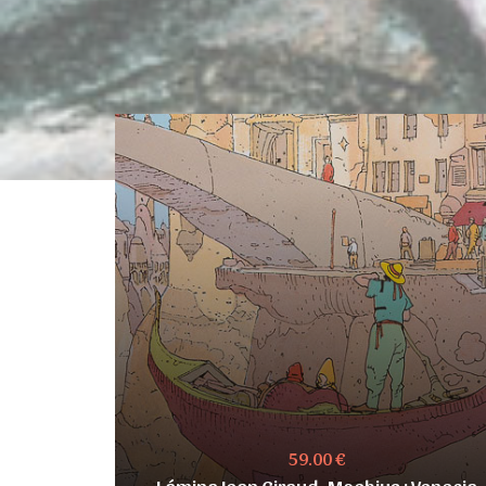
59.00 €
Lámina Jean Giraud, Moebius : Venecia